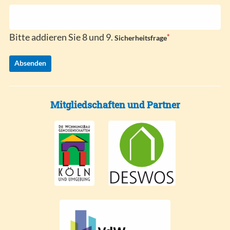
e
l
d
Bitte addieren Sie 8 und 9.
*
P
Sicherheitsfrage
f
l
Absenden
i
c
h
t
Mitgliedschaften und Partner
f
e
l
d