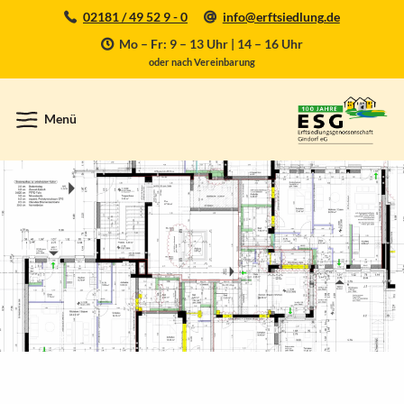
02181 / 49 52 9 - 0
info@erftsiedlung.de
Mo – Fr: 9 – 13 Uhr | 14 – 16 Uhr
oder nach Vereinbarung
Menü