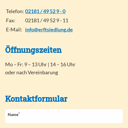
Telefon:
02181 / 49 52 9 - 0
Fax:
02181 / 49 52 9 - 11
E-Mail:
info@erftsiedlung.de
Öffnungszeiten
Mo – Fr: 9 – 13 Uhr | 14 – 16 Uhr
oder nach Vereinbarung
Kontaktformular
*
P
Name
f
l