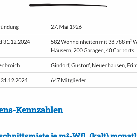
ründung
27. Mai 1926
 31.12.2024
582 Wohneinheiten mit 38.788 m² W
Häusern, 200 Garagen, 40 Carports
venbroich
Gindorf, Gustorf, Neuenhausen, Fri
 31.12.2024
647 Mitglieder
ens-Kennzahlen
chnittsmiete je m²-Wfl. (kalt) monatl