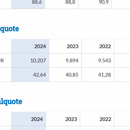
88,6
88,8
90,9
lquote
2024
2023
2022
UR
10.207
9.894
9.543
42,64
40,85
41,28
lquote
2024
2023
2022