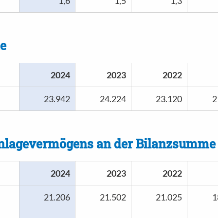
1,6
1,5
1,3
e
2024
2023
2022
23.942
24.224
23.120
2
Anlagevermögens an der Bilanzsumme
2024
2023
2022
21.206
21.502
21.025
1