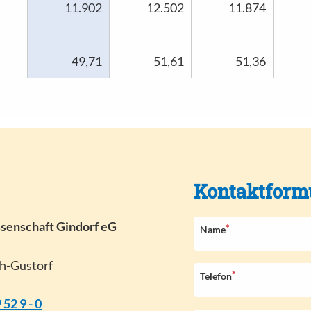
11.902
12.502
11.874
49,71
51,61
51,36
Kontaktform
ssenschaft Gindorf eG
*
P
Name
f
l
h-Gustorf
i
*
P
Telefon
c
f
 52 9 - 0
h
l