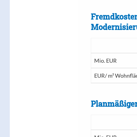
Fremdkosten
Modernisie
Mio. EUR
EUR/ m² Wohnflä
Planmäßiger