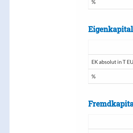
%
Eigenkapita
EK absolut in T E
%
Fremdkapita