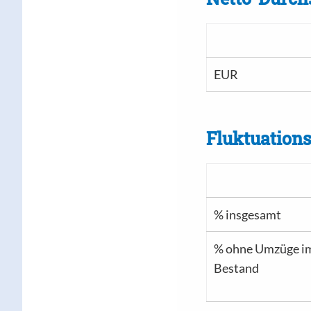
EUR
Fluktuation
% insgesamt
% ohne Umzüge i
Bestand