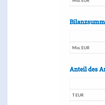
Mio. EUR
Bilanzsumm
Mio. EUR
Anteil des 
T EUR