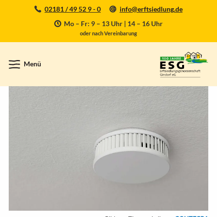
02181 / 49 52 9 - 0
info@erftsiedlung.de
Mo – Fr: 9 – 13 Uhr | 14 – 16 Uhr
oder nach Vereinbarung
Menü