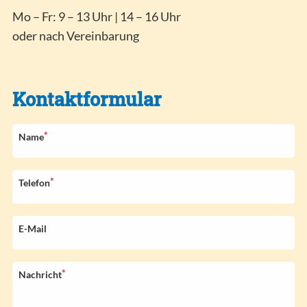
Mo – Fr: 9 – 13 Uhr | 14 – 16 Uhr
oder nach Vereinbarung
Kontaktformular
*
P
Name
f
l
i
*
P
Telefon
c
f
h
l
t
i
E-Mail
f
c
e
h
l
t
*
P
Nachricht
d
f
f
e
l