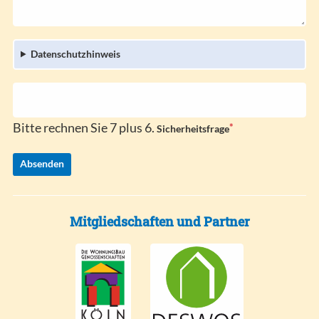
l
i
d
c
h
Datenschutzhinweis
t
f
e
l
d
Bitte rechnen Sie 7 plus 6.
*
P
Sicherheitsfrage
f
l
Absenden
i
c
h
t
Mitgliedschaften und Partner
f
e
l
d