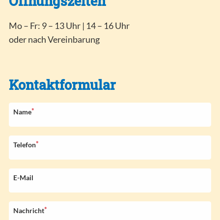
Öffnungszeiten
Mo – Fr: 9 – 13 Uhr | 14 – 16 Uhr
oder nach Vereinbarung
Kontaktformular
*
P
Name
f
l
i
*
P
Telefon
c
f
h
l
t
i
E-Mail
f
c
e
h
l
t
*
P
Nachricht
d
f