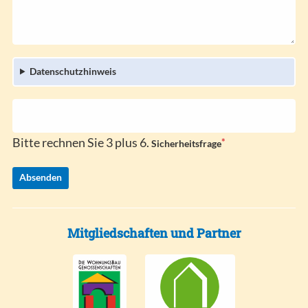
f
e
l
l
i
d
c
h
Datenschutzhinweis
t
f
e
l
d
Bitte rechnen Sie 3 plus 6.
*
P
Sicherheitsfrage
f
l
Absenden
i
c
h
t
Mitgliedschaften und Partner
f
e
l
d