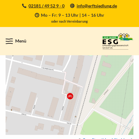
02181 / 49 52 9 - 0
info@erftsiedlung.de
Mo – Fr: 9 – 13 Uhr | 14 – 16 Uhr
oder nach Vereinbarung
Menü