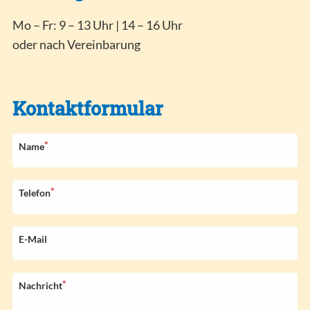
Mo – Fr: 9 – 13 Uhr | 14 – 16 Uhr
oder nach Vereinbarung
Kontaktformular
*
P
Name
f
l
i
*
P
Telefon
c
f
h
l
t
i
E-Mail
f
c
e
h
l
t
*
P
Nachricht
d
f
f
e