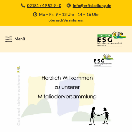
02181 / 49 52 9 - 0
info@erftsiedlung.de
Mo – Fr: 9 – 13 Uhr | 14 – 16 Uhr
oder nach Vereinbarung
Menü