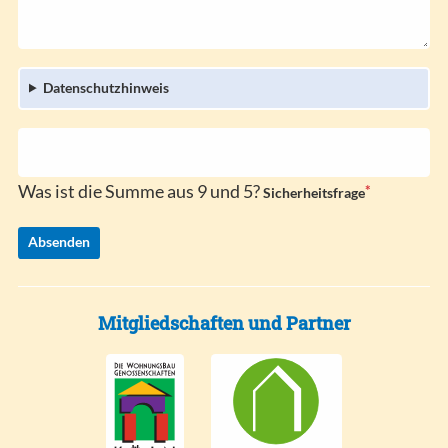
l
l
i
d
c
h
Datenschutzhinweis
t
f
e
l
d
Was ist die Summe aus 9 und 5?
*
P
Sicherheitsfrage
f
l
Absenden
i
c
h
t
Mitgliedschaften und Partner
f
e
l
d